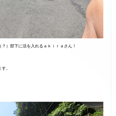
？）部下に活を入れるａｋｉｒａさん！
ます。