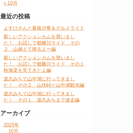
« 10月
最近の投稿
よすけさんと曼殊沙華＆グルメライド
新しいアクションカムを買いまし
た！ お試しで都幾川ライド その
２ 山越えて帰るよー編
新しいアクションカムを買いまし
た！ お試しで都幾川ライド その１
秋海棠を見てきたよ編
道志みちで山中湖に行ってきまし
た！ その２ 山伏峠と山中湖観光編
道志みちで山中湖に行ってきまし
た！ その１ 道志みちまで迷走編
アーカイブ
2025年
10月