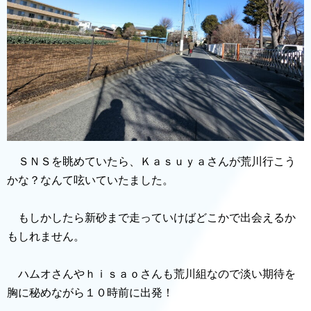
ＳＮＳを眺めていたら、Ｋａｓｕｙａさんが荒川行こう
かな？なんて呟いていたました。
もしかしたら新砂まで走っていけばどこかで出会えるか
もしれません。
ハムオさんやｈｉｓａｏさんも荒川組なので淡い期待を
胸に秘めながら１０時前に出発！