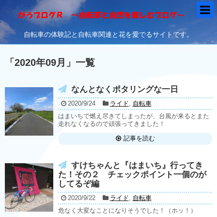
自転車の体験記と自転車関連と花を愛でるサイトです。
「
2020年09月
」
一覧
なんとなくポタリングな一日
2020/9/24
ライド
,
自転車
はまいちで燃え尽きてしまったが、台風が来るとまた
走れなくなるので頑張ってきました！
記事を読む
すけちゃんと『はまいち』行ってき
た！その２ チェックポイント一個のが
してるぞ編
2020/9/22
ライド
,
自転車
危なく大変なことになりそうでした！（ホッ！）