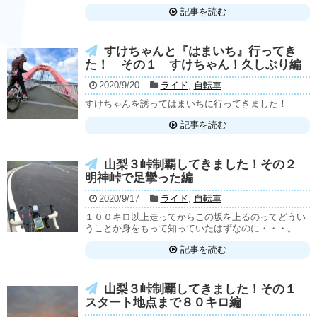
記事を読む
すけちゃんと『はまいち』行ってき
た！ その１ すけちゃん！久しぶり編
2020/9/20
ライド
,
自転車
すけちゃんを誘ってはまいちに行ってきました！
記事を読む
山梨３峠制覇してきました！その２
明神峠で足攣った編
2020/9/17
ライド
,
自転車
１００キロ以上走ってからこの坂を上るのってどうい
うことか身をもって知っていたはずなのに・・・。
記事を読む
山梨３峠制覇してきました！その１
スタート地点まで８０キロ編