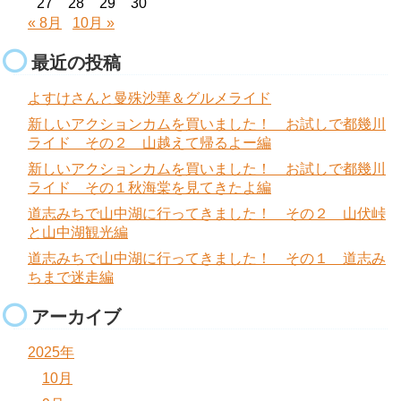
27
28
29
30
« 8月
10月 »
最近の投稿
よすけさんと曼殊沙華＆グルメライド
新しいアクションカムを買いました！ お試しで都幾川
ライド その２ 山越えて帰るよー編
新しいアクションカムを買いました！ お試しで都幾川
ライド その１秋海棠を見てきたよ編
道志みちで山中湖に行ってきました！ その２ 山伏峠
と山中湖観光編
道志みちで山中湖に行ってきました！ その１ 道志み
ちまで迷走編
アーカイブ
2025年
10月