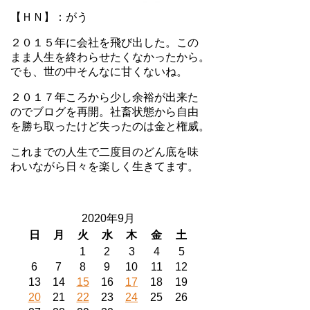
【ＨＮ】：がう
２０１５年に会社を飛び出した。この
まま人生を終わらせたくなかったから。
でも、世の中そんなに甘くないね。
２０１７年ころから少し余裕が出来た
のでブログを再開。社畜状態から自由
を勝ち取ったけど失ったのは金と権威。
これまでの人生で二度目のどん底を味
わいながら日々を楽しく生きてます。
2020年9月
日
月
火
水
木
金
土
1
2
3
4
5
6
7
8
9
10
11
12
13
14
15
16
17
18
19
20
21
22
23
24
25
26