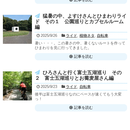
猛暑の中、よすけさんとひまわりライ
ド その１ 公園巡りとカプセルルーム
編
2025/9/26
ライド
,
植物ネタ
,
自転車
暑い・・・。この暑さの中、暑くないルートを作って
ひまわりを見に行ってきました。
記事を読む
ひろさんと行く富士五湖巡り その
２ 富士五湖巡りとお蕎麦屋さん編
2025/9/23
ライド
,
自転車
後半は富士五湖巡りなのにペースが速くてもう大変
っ！
記事を読む