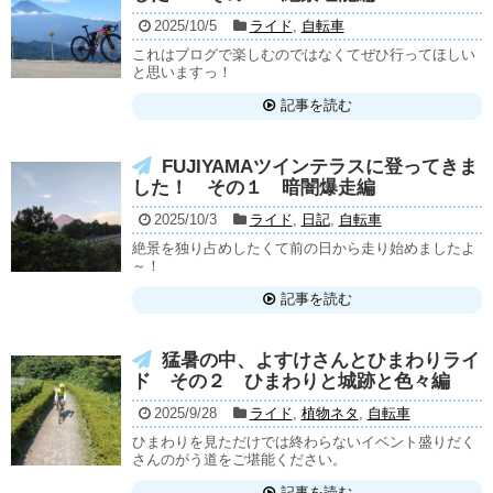
2025/10/5
ライド
,
自転車
これはブログで楽しむのではなくてぜひ行ってほしい
と思いますっ！
記事を読む
FUJIYAMAツインテラスに登ってきま
した！ その１ 暗闇爆走編
2025/10/3
ライド
,
日記
,
自転車
絶景を独り占めしたくて前の日から走り始めましたよ
～！
記事を読む
猛暑の中、よすけさんとひまわりライ
ド その２ ひまわりと城跡と色々編
2025/9/28
ライド
,
植物ネタ
,
自転車
ひまわりを見ただけでは終わらないイベント盛りだく
さんのがう道をご堪能ください。
記事を読む