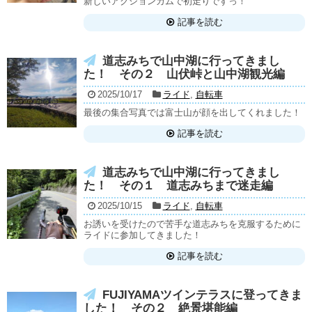
新しいアクションカムで初走りですっ！
記事を読む
道志みちで山中湖に行ってきまし
た！ その２ 山伏峠と山中湖観光編
2025/10/17
ライド
,
自転車
最後の集合写真では富士山が顔を出してくれました！
記事を読む
道志みちで山中湖に行ってきまし
た！ その１ 道志みちまで迷走編
2025/10/15
ライド
,
自転車
お誘いを受けたので苦手な道志みちを克服するために
ライドに参加してきました！
記事を読む
FUJIYAMAツインテラスに登ってきま
した！ その２ 絶景堪能編