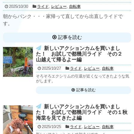
2025/10/30
ライド
,
レビュー
,
自転車
朝からパンク・・・家帰って直してから出直しライドで
す。
記事を読む
新しいアクションカムを買いまし
た！ お試しで都幾川ライド その２
山越えて帰るよー編
2025/10/27
ライド
,
レビュー
,
自転車
そろそろエクシリムの引退が近くなってきたような気
がします。
記事を読む
新しいアクションカムを買いまし
た！ お試しで都幾川ライド その１秋
海棠を見てきたよ編
2025/10/25
ライド
,
レビュー
,
自転車