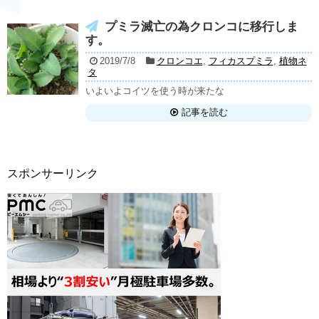
プミラ滅亡の為クロンコに移行しま
す。
2019/7/8
クロンコエ
,
フィカスプミラ
,
植物ネ
タ
いよいよコイツを使う時が来たな
記事を読む
スポンサーリンク