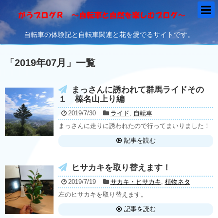
自転車の体験記と自転車関連と花を愛でるサイトです。
「
2019年07月
」
一覧
まっさんに誘われて群馬ライドその
１ 榛名山上り編
2019/7/30
ライド
,
自転車
まっさんに走りに誘われたので行ってまいりました！
記事を読む
ヒサカキを取り替えます！
2019/7/19
サカキ・ヒサカキ
,
植物ネタ
左のヒサカキを取り替えます。
記事を読む