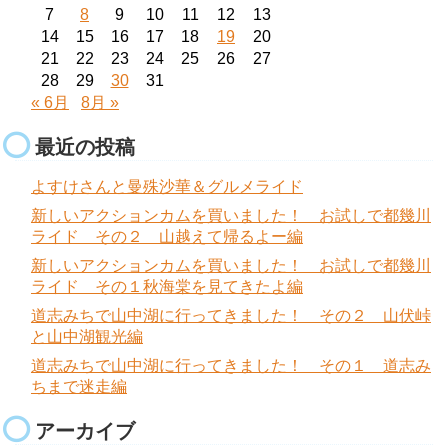
7
8
9
10
11
12
13
14
15
16
17
18
19
20
21
22
23
24
25
26
27
28
29
30
31
« 6月
8月 »
最近の投稿
よすけさんと曼殊沙華＆グルメライド
新しいアクションカムを買いました！ お試しで都幾川
ライド その２ 山越えて帰るよー編
新しいアクションカムを買いました！ お試しで都幾川
ライド その１秋海棠を見てきたよ編
道志みちで山中湖に行ってきました！ その２ 山伏峠
と山中湖観光編
道志みちで山中湖に行ってきました！ その１ 道志み
ちまで迷走編
アーカイブ