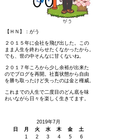
【ＨＮ】：がう
２０１５年に会社を飛び出した。この
まま人生を終わらせたくなかったから。
でも、世の中そんなに甘くないね。
２０１７年ころから少し余裕が出来た
のでブログを再開。社畜状態から自由
を勝ち取ったけど失ったのは金と権威。
これまでの人生で二度目のどん底を味
わいながら日々を楽しく生きてます。
2019年7月
日
月
火
水
木
金
土
1
2
3
4
5
6