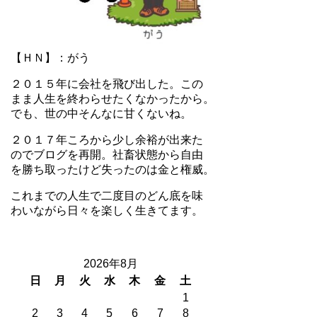
【ＨＮ】：がう
２０１５年に会社を飛び出した。この
まま人生を終わらせたくなかったから。
でも、世の中そんなに甘くないね。
２０１７年ころから少し余裕が出来た
のでブログを再開。社畜状態から自由
を勝ち取ったけど失ったのは金と権威。
これまでの人生で二度目のどん底を味
わいながら日々を楽しく生きてます。
2026年8月
日
月
火
水
木
金
土
1
2
3
4
5
6
7
8