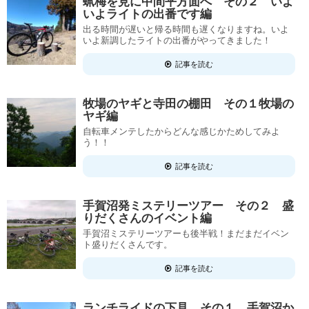
蝋梅を見に中間平方面へ その２ いよ
いよライトの出番です編
出る時間が遅いと帰る時間も遅くなりますね。いよ
いよ新調したライトの出番がやってきました！
記事を読む
牧場のヤギと寺田の棚田 その１牧場の
ヤギ編
自転車メンテしたからどんな感じかためしてみよ
う！！
記事を読む
手賀沼発ミステリーツアー その２ 盛
りだくさんのイベント編
手賀沼ミステリーツアーも後半戦！まだまだイベン
ト盛りだくさんです。
記事を読む
ランチライドの下見 その１ 手賀沼か