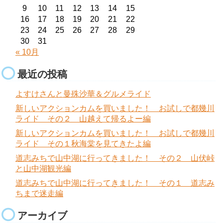
9
10
11
12
13
14
15
16
17
18
19
20
21
22
23
24
25
26
27
28
29
30
31
« 10月
最近の投稿
よすけさんと曼殊沙華＆グルメライド
新しいアクションカムを買いました！ お試しで都幾川
ライド その２ 山越えて帰るよー編
新しいアクションカムを買いました！ お試しで都幾川
ライド その１秋海棠を見てきたよ編
道志みちで山中湖に行ってきました！ その２ 山伏峠
と山中湖観光編
道志みちで山中湖に行ってきました！ その１ 道志み
ちまで迷走編
アーカイブ