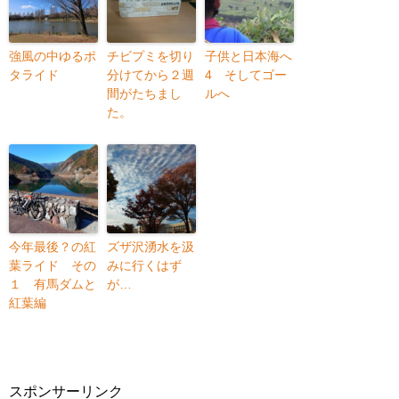
強風の中ゆるポ
チビプミを切り
子供と日本海へ
タライド
分けてから２週
4 そしてゴー
間がたちまし
ルへ
た。
今年最後？の紅
ズザ沢湧水を汲
葉ライド その
みに行くはず
１ 有馬ダムと
が…
紅葉編
スポンサーリンク