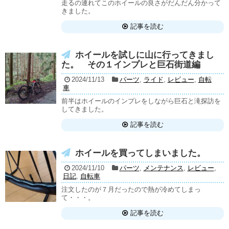
走るの連れてこのホイールの良さがだんだん分かって
きました。
記事を読む
ホイールを試しに山に行ってきまし
た。 その１インプレと巨石街道編
2024/11/13
パーツ
,
ライド
,
レビュー
,
自転
車
前半はホイールのインプレをしながら巨石と滝探訪を
してきました。
記事を読む
ホイールを買ってしまいました。
2024/11/10
パーツ
,
メンテナンス
,
レビュー
,
日記
,
自転車
注文したのが７月だったので熱が冷めてしまっ
て・・・。
記事を読む