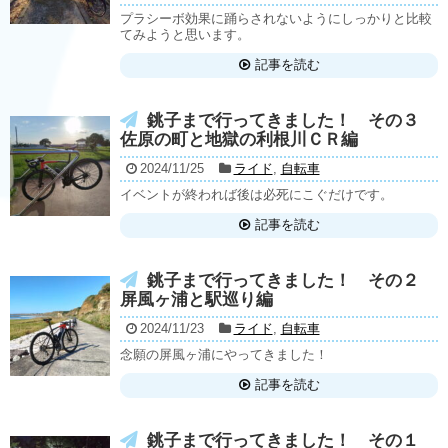
プラシーボ効果に踊らされないようにしっかりと比較
てみようと思います。
記事を読む
銚子まで行ってきました！ その３
佐原の町と地獄の利根川ＣＲ編
2024/11/25
ライド
,
自転車
イベントが終われば後は必死にこぐだけです。
記事を読む
銚子まで行ってきました！ その２
屏風ヶ浦と駅巡り編
2024/11/23
ライド
,
自転車
念願の屏風ヶ浦にやってきました！
記事を読む
銚子まで行ってきました！ その１