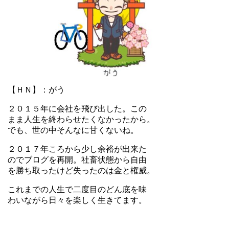
【ＨＮ】：がう
２０１５年に会社を飛び出した。この
まま人生を終わらせたくなかったから。
でも、世の中そんなに甘くないね。
２０１７年ころから少し余裕が出来た
のでブログを再開。社畜状態から自由
を勝ち取ったけど失ったのは金と権威。
これまでの人生で二度目のどん底を味
わいながら日々を楽しく生きてます。