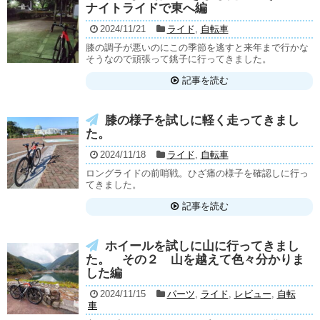
ナイトライドで東へ編
2024/11/21
ライド
,
自転車
膝の調子が悪いのにこの季節を逃すと来年まで行かな
そうなので頑張って銚子に行ってきました。
記事を読む
膝の様子を試しに軽く走ってきまし
た。
2024/11/18
ライド
,
自転車
ロングライドの前哨戦。ひざ痛の様子を確認しに行っ
てきました。
記事を読む
ホイールを試しに山に行ってきまし
た。 その２ 山を越えて色々分かりま
した編
2024/11/15
パーツ
,
ライド
,
レビュー
,
自転
車