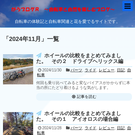
自転車の体験記と自転車関連と花を愛でるサイトです。
「
2024年11月
」
一覧
ホイールの比較をまとめてみまし
た。 その２ ドライブヘリックス編
2024/11/30
パーツ
,
ライド
,
レビュー
,
日記
,
自
転車
何回も乗り比べてみると変なバイアスがかからずに本
当の所にたどり着けるような気がします。
記事を読む
ホイールの比較をまとめてみまし
た。 その１ アイオロスの場合編
2024/11/28
パーツ
,
ライド
,
レビュー
,
日記
,
自
転車