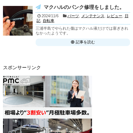
マクハルのパンク修理をしました。
2024/11/6
パーツ
,
メンテナンス
,
レビュー
,
日
記
,
自転車
三浦半島でやられた傷はマクハル液だけでは塞ぎきれ
なかったようです。
記事を読む
スポンサーリンク