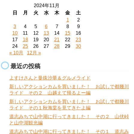
2024年11月
日
月
火
水
木
金
土
1
2
3
4
5
6
7
8
9
10
11
12
13
14
15
16
17
18
19
20
21
22
23
24
25
26
27
28
29
30
« 10月
12月 »
最近の投稿
よすけさんと曼殊沙華＆グルメライド
新しいアクションカムを買いました！ お試しで都幾川
ライド その２ 山越えて帰るよー編
新しいアクションカムを買いました！ お試しで都幾川
ライド その１秋海棠を見てきたよ編
道志みちで山中湖に行ってきました！ その２ 山伏峠
と山中湖観光編
道志みちで山中湖に行ってきました！ その１ 道志み