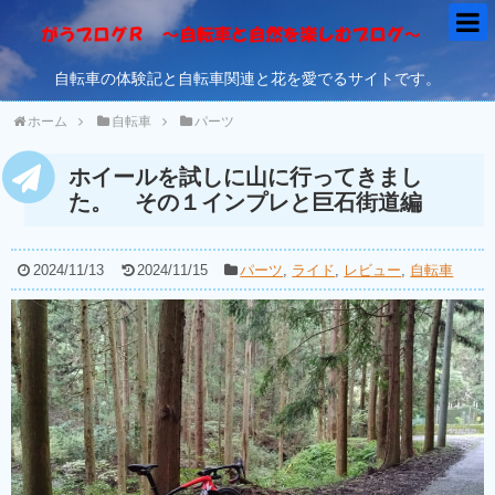
自転車の体験記と自転車関連と花を愛でるサイトです。
ホーム
自転車
パーツ
ホイールを試しに山に行ってきまし
た。 その１インプレと巨石街道編
2024/11/13
2024/11/15
パーツ
,
ライド
,
レビュー
,
自転車