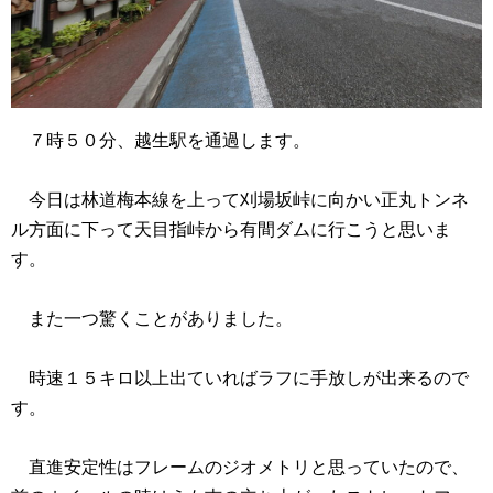
７時５０分、越生駅を通過します。
今日は林道梅本線を上って刈場坂峠に向かい正丸トンネ
ル方面に下って天目指峠から有間ダムに行こうと思いま
す。
また一つ驚くことがありました。
時速１５キロ以上出ていればラフに手放しが出来るので
す。
直進安定性はフレームのジオメトリと思っていたので、