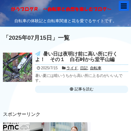
自転車の体験記と自転車関連と花を愛でるサイトです。
「
2025年07月15日
」
一覧
暑い日は夜明け前に高い所に行く
よ！ その１ 白石峠から堂平山編
2025/7/15
ライド
,
日記
,
自転車
暑い夏には暗いうちから高い所に上るのがいいんで
す。
記事を読む
スポンサーリンク