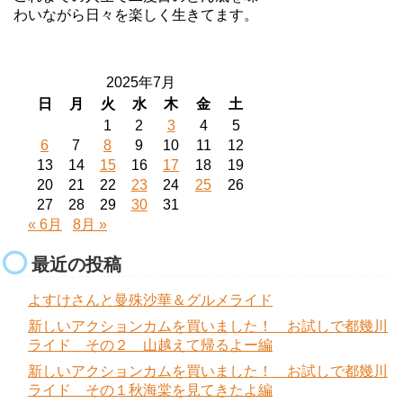
わいながら日々を楽しく生きてます。
2025年7月
日
月
火
水
木
金
土
1
2
3
4
5
6
7
8
9
10
11
12
13
14
15
16
17
18
19
20
21
22
23
24
25
26
27
28
29
30
31
« 6月
8月 »
最近の投稿
よすけさんと曼殊沙華＆グルメライド
新しいアクションカムを買いました！ お試しで都幾川
ライド その２ 山越えて帰るよー編
新しいアクションカムを買いました！ お試しで都幾川
ライド その１秋海棠を見てきたよ編