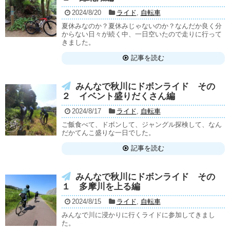
2024/8/20
ライド
,
自転車
夏休みなのか？夏休みじゃないのか？なんだか良く分
からない日々が続く中、一日空いたので走りに行って
きました。
記事を読む
みんなで秋川にドボンライド その
２ イベント盛りだくさん編
2024/8/17
ライド
,
自転車
ご飯食べて、ドボンして、ジャングル探検して、なん
だかてんこ盛りな一日でした。
記事を読む
みんなで秋川にドボンライド その
１ 多摩川を上る編
2024/8/15
ライド
,
自転車
みんなで川に浸かりに行くライドに参加してきまし
た。