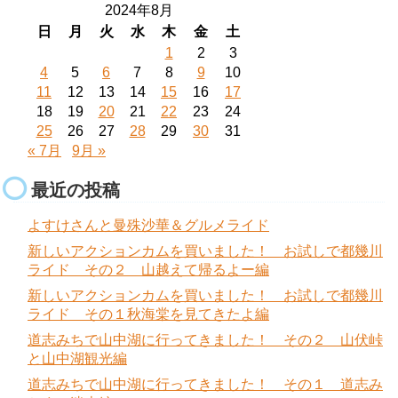
2024年8月
日
月
火
水
木
金
土
1
2
3
4
5
6
7
8
9
10
11
12
13
14
15
16
17
18
19
20
21
22
23
24
25
26
27
28
29
30
31
« 7月
9月 »
最近の投稿
よすけさんと曼殊沙華＆グルメライド
新しいアクションカムを買いました！ お試しで都幾川
ライド その２ 山越えて帰るよー編
新しいアクションカムを買いました！ お試しで都幾川
ライド その１秋海棠を見てきたよ編
道志みちで山中湖に行ってきました！ その２ 山伏峠
と山中湖観光編
道志みちで山中湖に行ってきました！ その１ 道志み