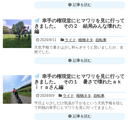
記事を読む
幸手の権現堂にヒマワリを見に行って
きました。 その２ 結局みんな壊れた
編
2024/8/11
ライド
,
植物ネタ
,
自転車
天気予報で暑さは少し和らぎそうと思いましたが、全
然でした。
記事を読む
幸手の権現堂にヒマワリを見に行って
きました。 その１ 暑さで壊れたａｋ
ｉｒａさん編
2024/8/9
ライド
,
植物ネタ
,
自転車
平日より少しだけ気温が下がるという天気予報を信じ
て灼熱の幸手にヒマワリを見に行ってきました。
記事を読む