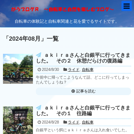
自転車の体験記と自転車関連と花を愛でるサイトです。
「
2024年08月
」
一覧
ａｋｉｒａさんと白銀平に行ってきま
した。 その２ 休憩だらけの復路編
2024/8/30
ライド
,
自転車
午前中に帰ってこようなんて話、どこに行ってしまっ
たんでしょうね？
記事を読む
ａｋｉｒａさんと白銀平に行ってきま
した。 その１ 往路編
2024/8/28
ライド
,
自転車
白銀平という餌にａｋｉｒａさんは入れ食いでした。