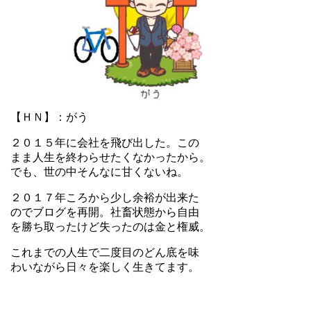
【ＨＮ】：がう
２０１５年に会社を飛び出した。この
まま人生を終わらせたくなかったから。
でも、世の中そんなに甘くないね。
２０１７年ころから少し余裕が出来た
のでブログを再開。社畜状態から自由
を勝ち取ったけど失ったのは金と権威。
これまでの人生で二度目のどん底を味
わいながら日々を楽しく生きてます。