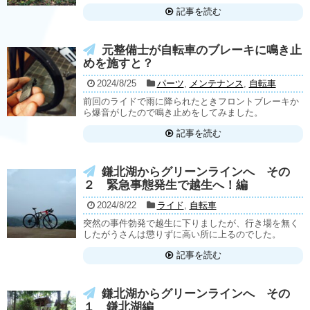
記事を読む
元整備士が自転車のブレーキに鳴き止
めを施すと？
2024/8/25
パーツ
,
メンテナンス
,
自転車
前回のライドで雨に降られたときフロントブレーキか
ら爆音がしたので鳴き止めをしてみました。
記事を読む
鎌北湖からグリーンラインへ その
２ 緊急事態発生で越生へ！編
2024/8/22
ライド
,
自転車
突然の事件勃発で越生に下りましたが、行き場を無く
したがうさんは懲りずに高い所に上るのでした。
記事を読む
鎌北湖からグリーンラインへ その
１ 鎌北湖編