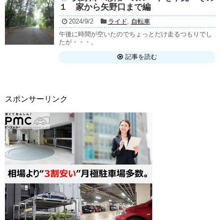
１ 家から矢野口まで編
2024/9/2
ライド
,
自転車
午後に時間が空いたのでちょっとだけ走るつもりでし
たが・・・。
記事を読む
スポンサーリンク