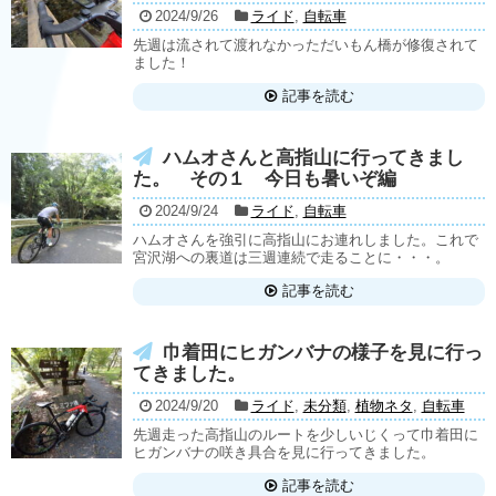
2024/9/26
ライド
,
自転車
先週は流されて渡れなかっただいもん橋が修復されて
ました！
記事を読む
ハムオさんと高指山に行ってきまし
た。 その１ 今日も暑いぞ編
2024/9/24
ライド
,
自転車
ハムオさんを強引に高指山にお連れしました。これで
宮沢湖への裏道は三週連続で走ることに・・・。
記事を読む
巾着田にヒガンバナの様子を見に行っ
てきました。
2024/9/20
ライド
,
未分類
,
植物ネタ
,
自転車
先週走った高指山のルートを少しいじくって巾着田に
ヒガンバナの咲き具合を見に行ってきました。
記事を読む