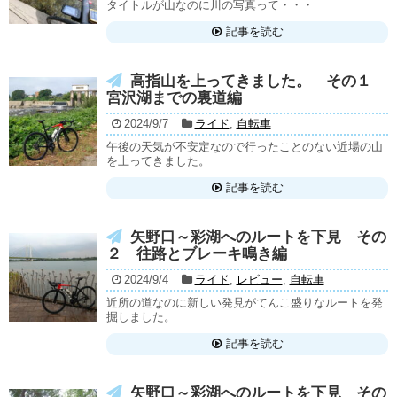
タイトルが山なのに川の写真って・・・
記事を読む
高指山を上ってきました。 その１
宮沢湖までの裏道編
2024/9/7
ライド
,
自転車
午後の天気が不安定なので行ったことのない近場の山
を上ってきました。
記事を読む
矢野口～彩湖へのルートを下見 その
２ 往路とブレーキ鳴き編
2024/9/4
ライド
,
レビュー
,
自転車
近所の道なのに新しい発見がてんこ盛りなルートを発
掘しました。
記事を読む
矢野口～彩湖へのルートを下見 その