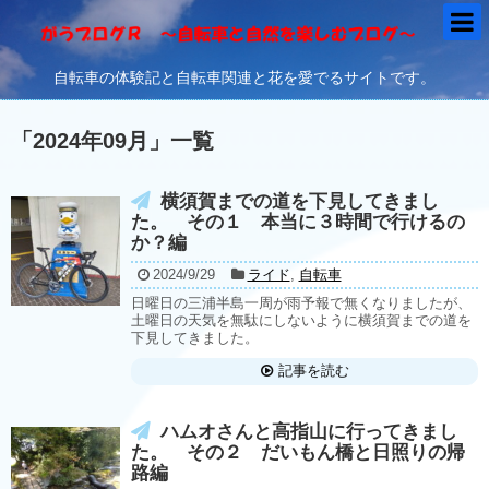
自転車の体験記と自転車関連と花を愛でるサイトです。
「
2024年09月
」
一覧
横須賀までの道を下見してきまし
た。 その１ 本当に３時間で行けるの
か？編
2024/9/29
ライド
,
自転車
日曜日の三浦半島一周が雨予報で無くなりましたが、
土曜日の天気を無駄にしないように横須賀までの道を
下見してきました。
記事を読む
ハムオさんと高指山に行ってきまし
た。 その２ だいもん橋と日照りの帰
路編