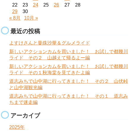
22
23
24
25
26
27
28
29
30
« 8月
10月 »
最近の投稿
よすけさんと曼殊沙華＆グルメライド
新しいアクションカムを買いました！ お試しで都幾川
ライド その２ 山越えて帰るよー編
新しいアクションカムを買いました！ お試しで都幾川
ライド その１秋海棠を見てきたよ編
道志みちで山中湖に行ってきました！ その２ 山伏峠
と山中湖観光編
道志みちで山中湖に行ってきました！ その１ 道志み
ちまで迷走編
アーカイブ
2025年