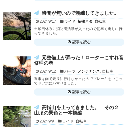
時間が無いので朝練してきました。
2024/9/17
ライド
,
植物ネタ
,
自転車
土曜日休みに消防団活動が入ったので朝早く走りに行
ってきました。
記事を読む
元整備士が弄った！ローターこすれ音
修理の巻
2024/9/12
パーツ
,
メンテナンス
,
自転車
週末は雨で走りに行けなかったのでブレーキをいじっ
てドツボにハマりました。
記事を読む
高指山を上ってきました。 その２
山頂の景色と一本橋編
2024/9/9
ライド
,
自転車