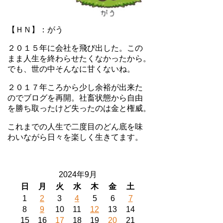
【ＨＮ】：がう
２０１５年に会社を飛び出した。この
まま人生を終わらせたくなかったから。
でも、世の中そんなに甘くないね。
２０１７年ころから少し余裕が出来た
のでブログを再開。社畜状態から自由
を勝ち取ったけど失ったのは金と権威。
これまでの人生で二度目のどん底を味
わいながら日々を楽しく生きてます。
2024年9月
日
月
火
水
木
金
土
1
2
3
4
5
6
7
8
9
10
11
12
13
14
15
16
17
18
19
20
21