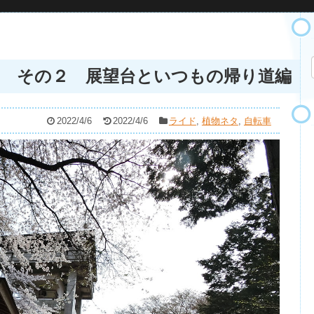
 その２ 展望台といつもの帰り道編
2022/4/6
2022/4/6
ライド
,
植物ネタ
,
自転車