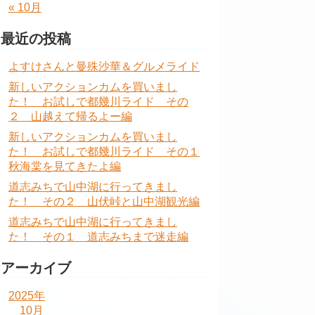
« 10月
最近の投稿
よすけさんと曼殊沙華＆グルメライド
新しいアクションカムを買いまし
た！ お試しで都幾川ライド その
２ 山越えて帰るよー編
新しいアクションカムを買いまし
た！ お試しで都幾川ライド その１
秋海棠を見てきたよ編
道志みちで山中湖に行ってきまし
た！ その２ 山伏峠と山中湖観光編
道志みちで山中湖に行ってきまし
た！ その１ 道志みちまで迷走編
アーカイブ
2025年
10月