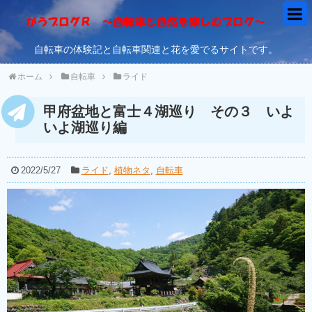
自転車の体験記と自転車関連と花を愛でるサイトです。
ホーム
自転車
ライド
甲府盆地と富士４湖巡り その３ いよ
いよ湖巡り編
2022/5/27
ライド
,
植物ネタ
,
自転車