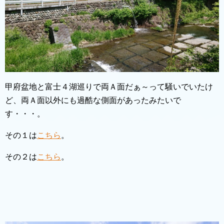
甲府盆地と富士４湖巡りで両Ａ面だぁ～って騒いでいたけ
ど、両Ａ面以外にも過酷な側面があったみたいで
す・・・。
その１は
こちら
。
その２は
こちら
。