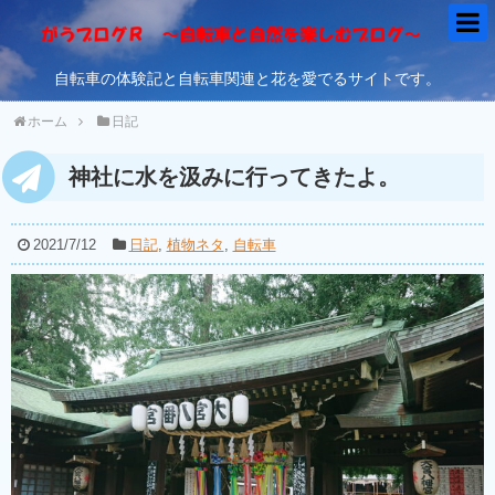
自転車の体験記と自転車関連と花を愛でるサイトです。
ホーム
日記
神社に水を汲みに行ってきたよ。
2021/7/12
日記
,
植物ネタ
,
自転車