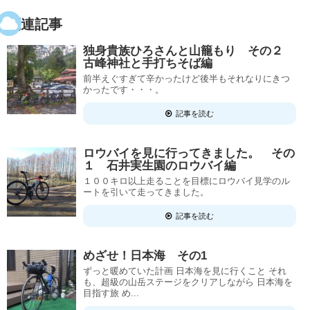
関連記事
独身貴族ひろさんと山籠もり その２
古峰神社と手打ちそば編
前半えぐすぎて辛かったけど後半もそれなりにきつ
かったです・・・。
記事を読む
ロウバイを見に行ってきました。 その
１ 石井実生園のロウバイ編
１００キロ以上走ることを目標にロウバイ見学のル
ートを引いて走ってきました。
記事を読む
めざせ！日本海 その1
ずっと暖めていた計画 日本海を見に行くこと それ
も、超級の山岳ステージをクリアしながら 日本海を
目指す旅 め...