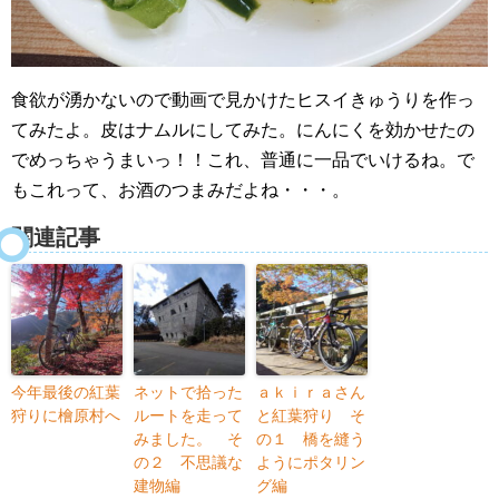
食欲が湧かないので動画で見かけたヒスイきゅうりを作っ
てみたよ。皮はナムルにしてみた。にんにくを効かせたの
でめっちゃうまいっ！！これ、普通に一品でいけるね。で
もこれって、お酒のつまみだよね・・・。
関連記事
今年最後の紅葉
ネットで拾った
ａｋｉｒａさん
狩りに檜原村へ
ルートを走って
と紅葉狩り そ
みました。 そ
の１ 橋を縫う
の２ 不思議な
ようにポタリン
建物編
グ編