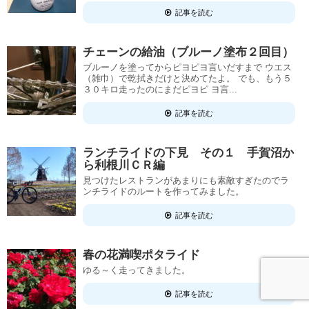
記事を読む
チェーンの給油（ブルーノ塗布２回目）
ブルーノを塗ってからピヨピヨ言いだすまで ウエス
（雑巾）で乾拭きだけと決めてたよ。 でも、もう５
３０キロ走ったのにまだピヨピ ヨ言...
記事を読む
ランチライドの下見 その１ 手賀沼か
ら利根川ＣＲ編
見つけたレストランがあまりにも素敵すぎたのでラ
ンチライドのルートを作ってみました。
記事を読む
春の花満喫ポタライド
ゆる～く走ってきました。
記事を読む