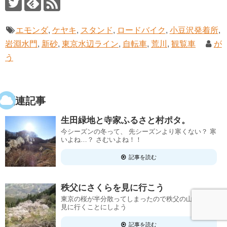
エモンダ
,
ケヤキ
,
スタンド
,
ロードバイク
,
小豆沢発着所
,
岩淵水門
,
新砂
,
東京水辺ライン
,
自転車
,
荒川
,
観覧車
が
う
関連記事
生田緑地と寺家ふるさと村ポタ。
今シーズンの冬って、 先シーズンより寒くない？ 寒
いよね…？ さむいよね！！
記事を読む
秩父にさくらを見に行こう
東京の桜が半分散ってしまったので秩父の山に桜を
見に行くことにしよう
記事を読む