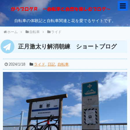
自転車の体験記と自転車関連と花を愛でるサイトです。
ホーム
自転車
ライド
正月激太り解消朝練 ショートブログ
2024/1/18
ライド
,
日記
,
自転車