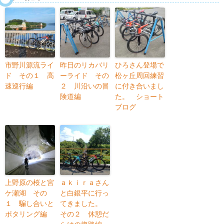
市野川源流ライ
昨日のリカバリ
ひろさん登場で
ド その１ 高
ーライド その
松ヶ丘周回練習
速巡行編
２ 川沿いの冒
に付き合いまし
険道編
た。 ショート
ブログ
上野原の桜と宮
ａｋｉｒａさん
ケ瀬湖 その
と白銀平に行っ
１ 騙し合いと
てきました。
ポタリング編
その２ 休憩だ