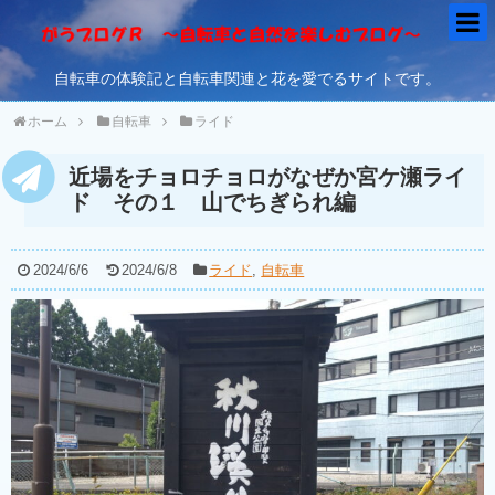
自転車の体験記と自転車関連と花を愛でるサイトです。
ホーム
自転車
ライド
近場をチョロチョロがなぜか宮ケ瀬ライ
ド その１ 山でちぎられ編
2024/6/6
2024/6/8
ライド
,
自転車