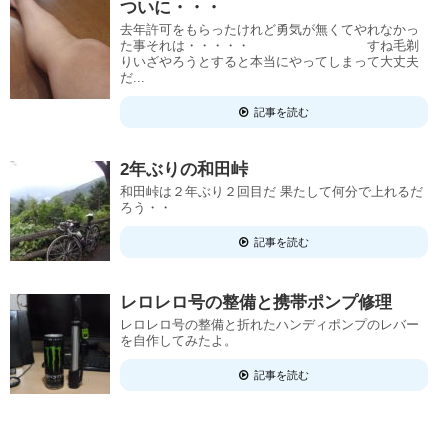
ついに・・・
去年許可をもらったけれど勇気が無くてやれなかっ
た事それは・・・・・ すね毛剃
りいざやろうとすると本当にやってしまって大丈夫
だ...
記事を読む
2年ぶりの和田峠
和田峠は２年ぶり２回目だ 果たして何分で上れるだ
ろう・・
記事を読む
レロレロ号の整備と携帯ポンプ修理
レロレロ号の整備と折れたハンディポンプのレバー
を自作してみたよ。
記事を読む