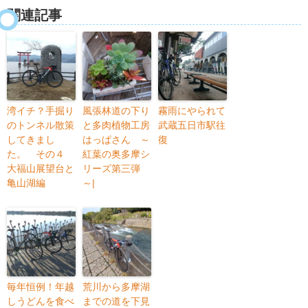
関連記事
湾イチ？手掘り
風張林道の下り
霧雨にやられて
のトンネル散策
と多肉植物工房
武蔵五日市駅往
してきまし
はっぱさん ～
復
た。 その４
紅葉の奥多摩シ
大福山展望台と
リーズ第三弾
亀山湖編
～|
毎年恒例！年越
荒川から多摩湖
しうどんを食べ
までの道を下見