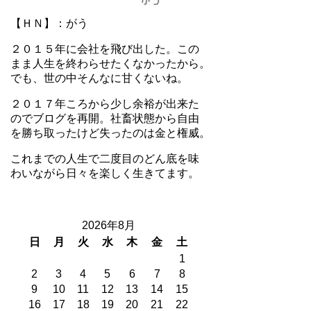
【ＨＮ】：がう
２０１５年に会社を飛び出した。この
まま人生を終わらせたくなかったから。
でも、世の中そんなに甘くないね。
２０１７年ころから少し余裕が出来た
のでブログを再開。社畜状態から自由
を勝ち取ったけど失ったのは金と権威。
これまでの人生で二度目のどん底を味
わいながら日々を楽しく生きてます。
2026年8月
日
月
火
水
木
金
土
1
2
3
4
5
6
7
8
9
10
11
12
13
14
15
16
17
18
19
20
21
22