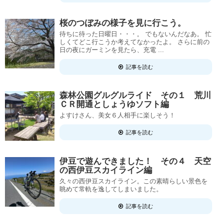
桜のつぼみの様子を見に行こう。
待ちに待った日曜日・・・。 でもないんだなあ。 忙
しくてどこ行こうか考えてなかったよ。 さらに前の
日の夜にガーミンを見たら、充電 ...
記事を読む
森林公園グルグルライド その１ 荒川
ＣＲ開通としょうゆソフト編
よすけさん、美女６人相手に楽しそう！
記事を読む
伊豆で遊んできました！ その４ 天空
の西伊豆スカイライン編
久々の西伊豆スカイライン。この素晴らしい景色を
眺めて常軌を逸してしまいました。
記事を読む