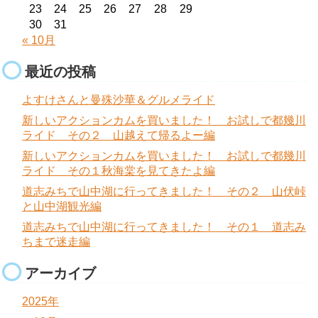
23
24
25
26
27
28
29
30
31
« 10月
最近の投稿
よすけさんと曼殊沙華＆グルメライド
新しいアクションカムを買いました！ お試しで都幾川
ライド その２ 山越えて帰るよー編
新しいアクションカムを買いました！ お試しで都幾川
ライド その１秋海棠を見てきたよ編
道志みちで山中湖に行ってきました！ その２ 山伏峠
と山中湖観光編
道志みちで山中湖に行ってきました！ その１ 道志み
ちまで迷走編
アーカイブ
2025年