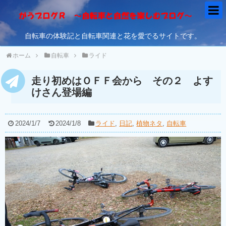
自転車の体験記と自転車関連と花を愛でるサイトです。
ホーム
自転車
ライド
走り初めはＯＦＦ会から その２ よす
けさん登場編
2024/1/7
2024/1/8
ライド
,
日記
,
植物ネタ
,
自転車