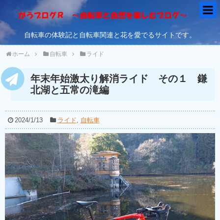
自転車の体験記と自転車関連と花を愛でるサイトです。
ホーム
自転車
ライド
年末年始激太り解消ライド その１ 鎌
北湖と五常の滝編
2024/1/13
ライド
,
自転車