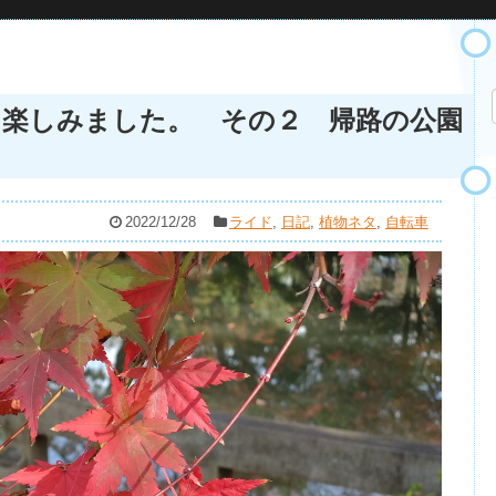
を楽しみました。 その２ 帰路の公園
2022/12/28
ライド
,
日記
,
植物ネタ
,
自転車