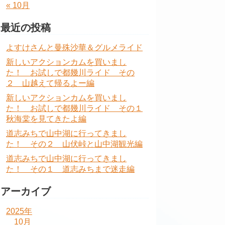
« 10月
最近の投稿
よすけさんと曼殊沙華＆グルメライド
新しいアクションカムを買いまし
た！ お試しで都幾川ライド その
２ 山越えて帰るよー編
新しいアクションカムを買いまし
た！ お試しで都幾川ライド その１
秋海棠を見てきたよ編
道志みちで山中湖に行ってきまし
た！ その２ 山伏峠と山中湖観光編
道志みちで山中湖に行ってきまし
た！ その１ 道志みちまで迷走編
アーカイブ
2025年
10月