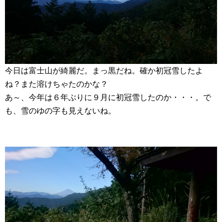
今日は富士山が綺麗だ。まっ黒だね。確か初冠雪したよ
ね？また溶けちゃたのかな？
あ～、今年は６年ぶりに９月に初冠雪したのか・・・。で
も、雪のゆの字も見えないね。