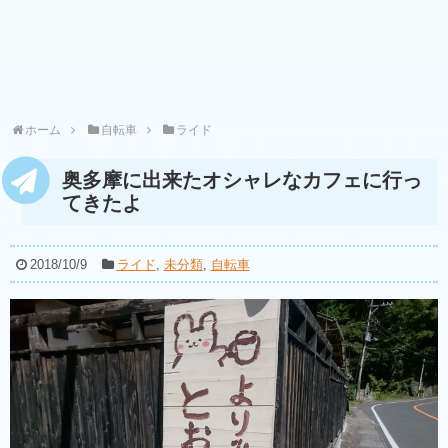
ホーム
自転車
ライド
奥多摩に出来たオシャレなカフェに行っ
てきたよ
2018/10/9
ライド
,
未分類
,
自転車