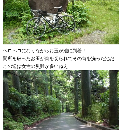
ヘロヘロになりながらお玉が池に到着！
関所を破ったお玉が首を切られてその首を洗った池だ
この辺は女性の災難が多いねえ