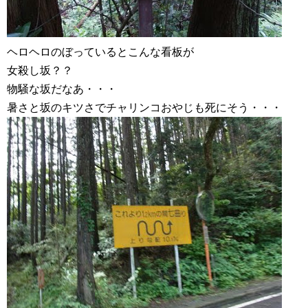
ヘロヘロのぼっているとこんな看板が
女殺し坂？？
物騒な坂だなあ・・・
暑さと坂のキツさでチャリンコおやじも死にそう・・・