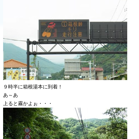
９時半に箱根湯本に到着！
あ～あ
上ると霧かよぉ・・・