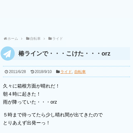
ホーム
自転車
ライド
椿ラインで・・・こけた・・・orz
2011/6/28
2018/9/10
ライド
,
自転車
久々に箱根方面が晴れだ！
朝４時に起きた！
雨が降っていた・・・orz
５時まで待ってたら少し晴れ間が出てきたので
とりあえず出発ーっ！