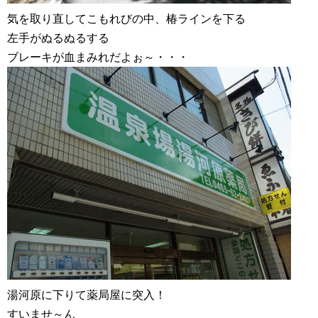
気を取り直してこもれびの中、椿ラインを下る
左手がぬるぬるする
ブレーキが血まみれだよぉ～・・・
湯河原に下りて薬局屋に突入！
すいませ～ん