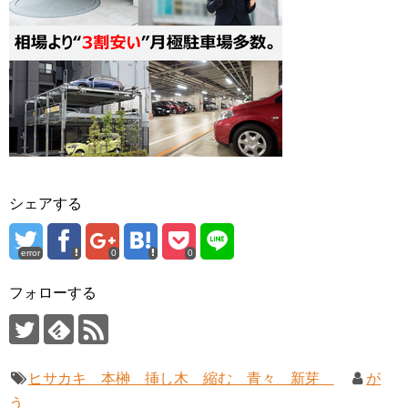
シェアする
error
0
0
フォローする
ヒサカキ 本榊 挿し木 縮む 青々 新芽
が
う