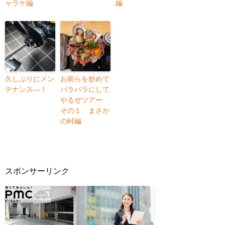
ャラケ編
編
久しぶりにメン
お前らを炒めて
テナンス―！
パラパラにして
やるぜツアー
その１ まさか
の峠編
スポンサーリンク