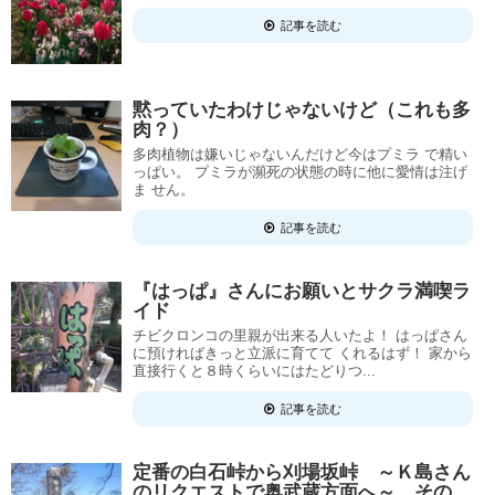
記事を読む
黙っていたわけじゃないけど（これも多
肉？）
多肉植物は嫌いじゃないんだけど今はプミラ で精い
っぱい。 プミラが瀕死の状態の時に他に愛情は注げ
ま せん。
記事を読む
『はっぱ』さんにお願いとサクラ満喫ラ
イド
チビクロンコの里親が出来る人いたよ！ はっぱさん
に預ければきっと立派に育てて くれるはず！ 家から
直接行くと８時くらいにはたどりつ...
記事を読む
定番の白石峠から刈場坂峠 ～Ｋ島さん
のリクエストで奥武蔵方面へ～ その