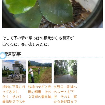
そして下の若い葉っぱの根元からも新芽が
出てるね。春が楽しみだね。
関連記事
渋峠に下見に行
牧場のヤギと寺
矢野口～彩湖へ
ってきまし
田の棚田 その
のルートを下
た！ その５
２寺田の棚田編
見 その１ 家
最高地点でおチ
から矢野口まで