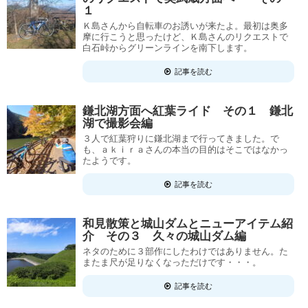
１
Ｋ島さんから自転車のお誘いが来たよ。最初は奥多
摩に行こうと思ったけど、Ｋ島さんのリクエストで
白石峠からグリーンラインを南下します。
記事を読む
鎌北湖方面へ紅葉ライド その１ 鎌北
湖で撮影会編
３人で紅葉狩りに鎌北湖まで行ってきました。で
も、ａｋｉｒａさんの本当の目的はそこではなかっ
たようです。
記事を読む
和見散策と城山ダムとニューアイテム紹
介 その３ 久々の城山ダム編
ネタのために３部作にしたわけではありません。た
またま尺が足りなくなっただけです・・・。
記事を読む