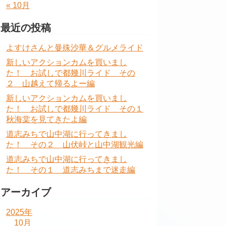
« 10月
最近の投稿
よすけさんと曼殊沙華＆グルメライド
新しいアクションカムを買いまし
た！ お試しで都幾川ライド その
２ 山越えて帰るよー編
新しいアクションカムを買いまし
た！ お試しで都幾川ライド その１
秋海棠を見てきたよ編
道志みちで山中湖に行ってきまし
た！ その２ 山伏峠と山中湖観光編
道志みちで山中湖に行ってきまし
た！ その１ 道志みちまで迷走編
アーカイブ
2025年
10月