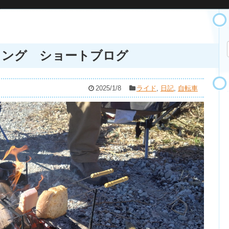
リング ショートブログ
2025/1/8
ライド
,
日記
,
自転車