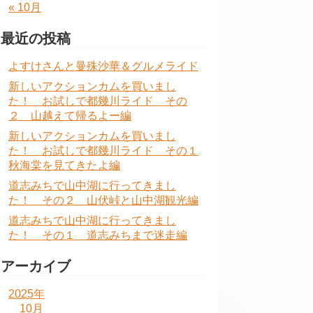
« 10月
最近の投稿
よすけさんと曼殊沙華＆グルメライド
新しいアクションカムを買いまし
た！ お試しで都幾川ライド その
２ 山越えて帰るよー編
新しいアクションカムを買いまし
た！ お試しで都幾川ライド その１
秋海棠を見てきたよ編
道志みちで山中湖に行ってきまし
た！ その２ 山伏峠と山中湖観光編
道志みちで山中湖に行ってきまし
た！ その１ 道志みちまで迷走編
アーカイブ
2025年
10月