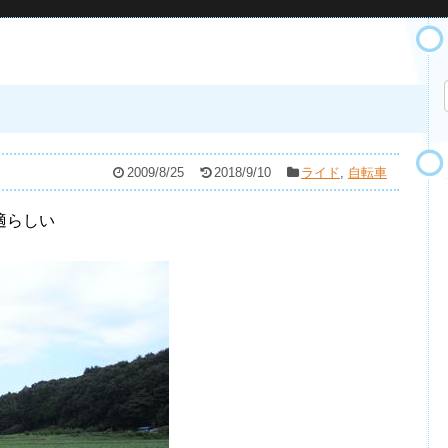
2009/8/25
2018/9/10
ライド
,
自転車
適らしい