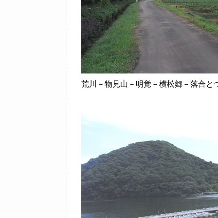
荒川－物見山－明覚－横松郷－落合と