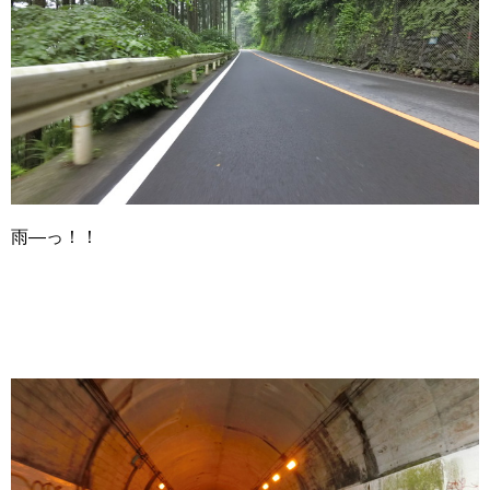
雨―っ！！