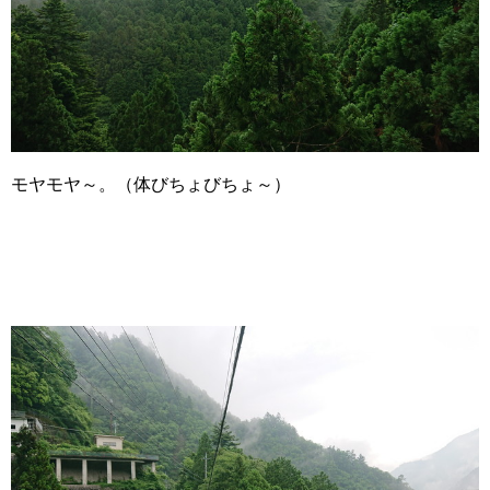
モヤモヤ～。（体びちょびちょ～）