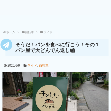
ホーム
自転車
ライド
そうだ！パンを食べに行こう！その１
パン屋で大どんでん返し編
2020/6/9
ライド
,
自転車