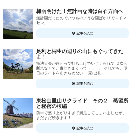
梅雨明けた！無計画な時は白石方面へ
無計画だったのでいつものような画ばかりでスイマ
セン。
記事を読む
足利と桐生の辺りの山にもぐってきた
よ！
操法大会が終わって打ち上げでいじくられて ２次会
断れなくて、毒吐きまくって・・・。 それでも、明
日のライドをあきらめない！ 家に帰...
記事を読む
東松山里山サクライド その２ 蒸留所
と秘密の桜編
前半で盛り上がりすぎて満足してしまいましたが、
まだまだ続きます！
記事を読む