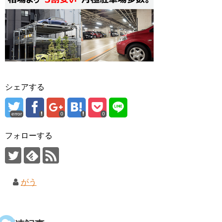
シェアする
error
0
0
フォローする
がう