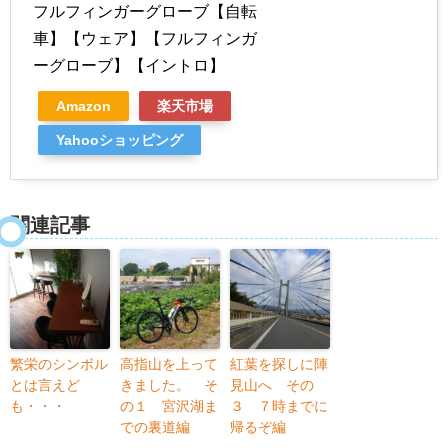
フルフィンガーグローブ【自転
車】【ウェア】【フルフィンガ
ーグローブ】【イントロ】
Amazon
楽天市場
Yahooショッピング
関連記事
繁栄のシンボル
高指山を上って
紅葉を探しに陣
とは言えど
きました。 そ
見山へ その
も・・・
の１ 宮沢湖ま
３ ７時までに
での裏道編
帰るぞ編