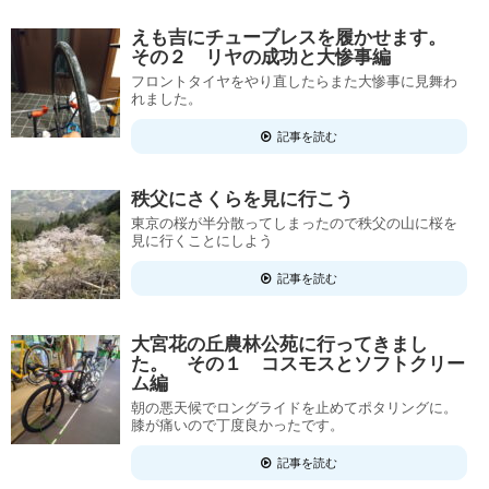
えも吉にチューブレスを履かせます。
その２ リヤの成功と大惨事編
フロントタイヤをやり直したらまた大惨事に見舞わ
れました。
記事を読む
秩父にさくらを見に行こう
東京の桜が半分散ってしまったので秩父の山に桜を
見に行くことにしよう
記事を読む
大宮花の丘農林公苑に行ってきまし
た。 その１ コスモスとソフトクリー
ム編
朝の悪天候でロングライドを止めてポタリングに。
膝が痛いので丁度良かったです。
記事を読む