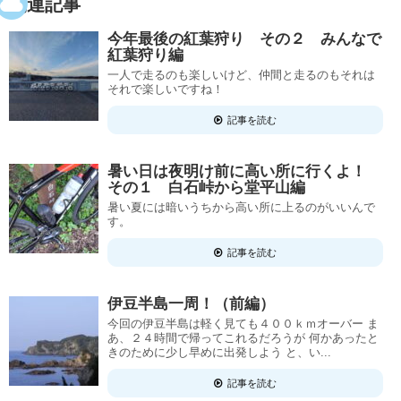
関連記事
今年最後の紅葉狩り その２ みんなで
紅葉狩り編
一人で走るのも楽しいけど、仲間と走るのもそれは
それで楽しいですね！
記事を読む
暑い日は夜明け前に高い所に行くよ！
その１ 白石峠から堂平山編
暑い夏には暗いうちから高い所に上るのがいいんで
す。
記事を読む
伊豆半島一周！（前編）
今回の伊豆半島は軽く見ても４００ｋｍオーバー ま
あ、２４時間で帰ってこれるだろうが 何かあったと
きのために少し早めに出発しよう と、い...
記事を読む