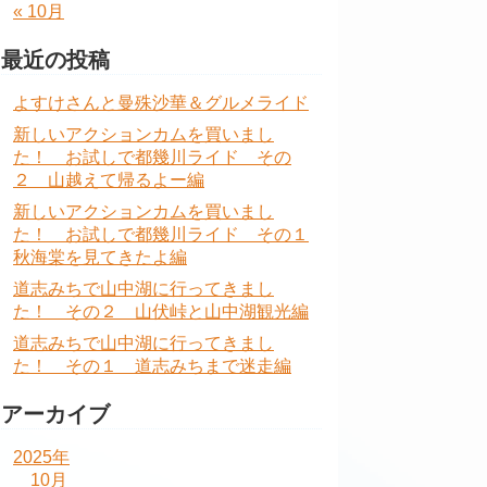
« 10月
最近の投稿
よすけさんと曼殊沙華＆グルメライド
新しいアクションカムを買いまし
た！ お試しで都幾川ライド その
２ 山越えて帰るよー編
新しいアクションカムを買いまし
た！ お試しで都幾川ライド その１
秋海棠を見てきたよ編
道志みちで山中湖に行ってきまし
た！ その２ 山伏峠と山中湖観光編
道志みちで山中湖に行ってきまし
た！ その１ 道志みちまで迷走編
アーカイブ
2025年
10月