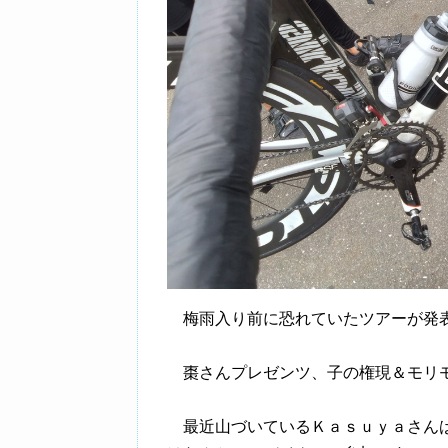
梅雨入り前に恐れていたツアーが発
棗さんプレゼンツ、子の権現＆モリ
最近山づいているＫａｓｕｙａさんは