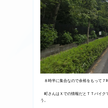
８時半に集合なので余裕をもって７時
町さんはＸでの情報だとＴＴバイクで
う。