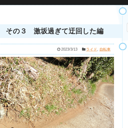
 その３ 激坂過ぎて迂回した編
2023/3/13
ライド
,
自転車