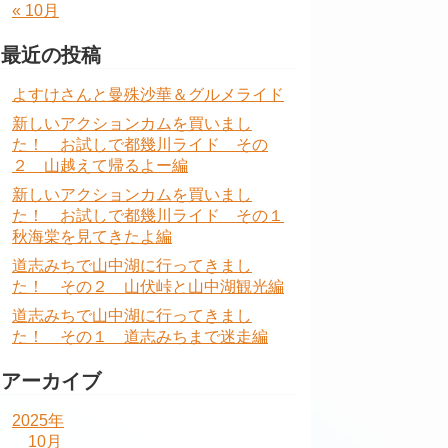
« 10月
最近の投稿
よすけさんと曼殊沙華＆グルメライド
新しいアクションカムを買いまし
た！ お試しで都幾川ライド その
２ 山越えて帰るよー編
新しいアクションカムを買いまし
た！ お試しで都幾川ライド その１
秋海棠を見てきたよ編
道志みちで山中湖に行ってきまし
た！ その２ 山伏峠と山中湖観光編
道志みちで山中湖に行ってきまし
た！ その１ 道志みちまで迷走編
アーカイブ
2025年
10月