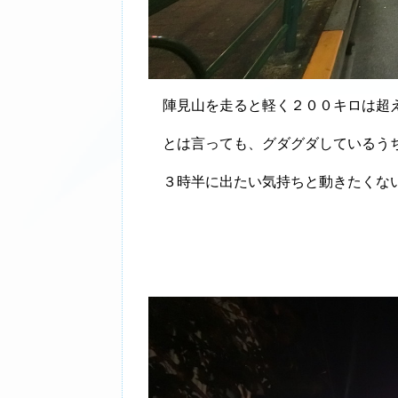
陣見山を走ると軽く２００キロは超え
とは言っても、グダグダしているうち
３時半に出たい気持ちと動きたくな