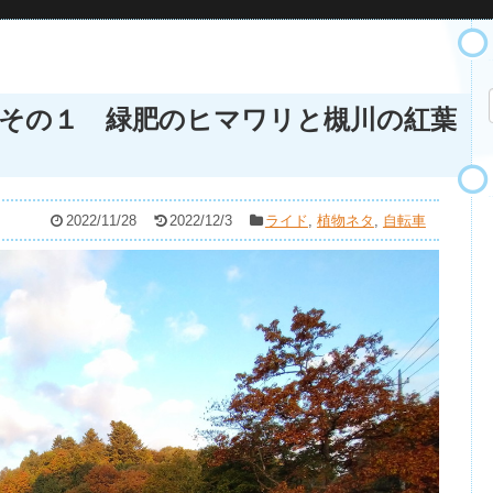
その１ 緑肥のヒマワリと槻川の紅葉
2022/11/28
2022/12/3
ライド
,
植物ネタ
,
自転車