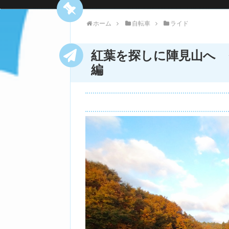
ホーム
自転車
ライド
紅葉を探しに陣見山へ 
編