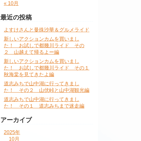
« 10月
最近の投稿
よすけさんと曼殊沙華＆グルメライド
新しいアクションカムを買いまし
た！ お試しで都幾川ライド その
２ 山越えて帰るよー編
新しいアクションカムを買いまし
た！ お試しで都幾川ライド その１
秋海棠を見てきたよ編
道志みちで山中湖に行ってきまし
た！ その２ 山伏峠と山中湖観光編
道志みちで山中湖に行ってきまし
た！ その１ 道志みちまで迷走編
アーカイブ
2025年
10月