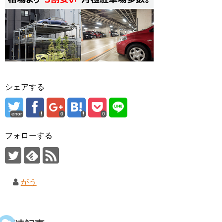
シェアする
error
0
0
フォローする
がう