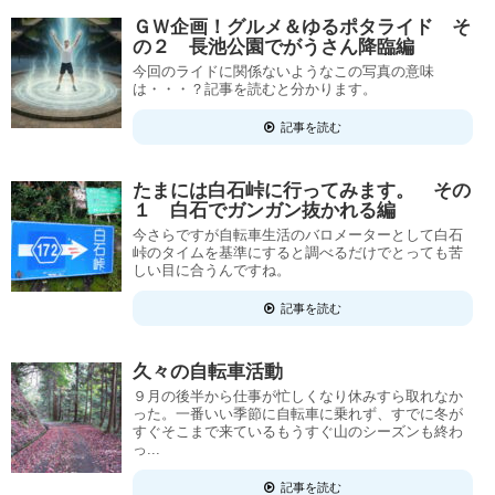
ＧＷ企画！グルメ＆ゆるポタライド そ
の２ 長池公園でがうさん降臨編
今回のライドに関係ないようなこの写真の意味
は・・・？記事を読むと分かります。
記事を読む
たまには白石峠に行ってみます。 その
１ 白石でガンガン抜かれる編
今さらですが自転車生活のバロメーターとして白石
峠のタイムを基準にすると調べるだけでとっても苦
しい目に合うんですね。
記事を読む
久々の自転車活動
９月の後半から仕事が忙しくなり休みすら取れなか
った。一番いい季節に自転車に乗れず、すでに冬が
すぐそこまで来ているもうすぐ山のシーズンも終わ
っ...
記事を読む