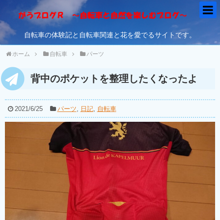
自転車の体験記と自転車関連と花を愛でるサイトです。
ホーム
自転車
パーツ
背中のポケットを整理したくなったよ
2021/6/25
パーツ
,
日記
,
自転車