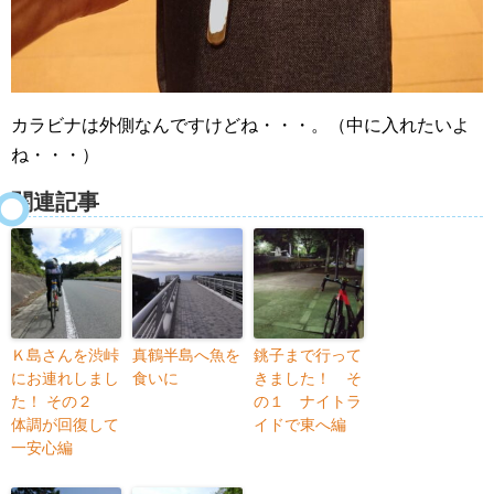
カラビナは外側なんですけどね・・・。（中に入れたいよ
ね・・・）
関連記事
Ｋ島さんを渋峠
真鶴半島へ魚を
銚子まで行って
にお連れしまし
食いに
きました！ そ
た！ その２
の１ ナイトラ
体調が回復して
イドで東へ編
一安心編