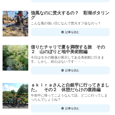
強風なのに焚火するの？ 彩湖ポタリン
グ
こんな風の強い日になんで焚火オフ会なのっ？
記事を読む
借りたチャリで夏を満喫する旅 その
２ 山のぼりと地中美術館編
今日はモネの睡蓮が展示してある美術館に行きま
す。しかし、絵心はないです・・・。
記事を読む
ａｋｉｒａさんと白銀平に行ってきまし
た。 その２ 休憩だらけの復路編
午前中に帰ってこようなんて話、どこに行ってしま
ったんでしょうね？
記事を読む