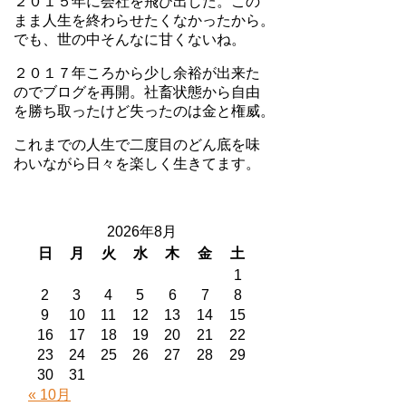
２０１５年に会社を飛び出した。この
まま人生を終わらせたくなかったから。
でも、世の中そんなに甘くないね。
２０１７年ころから少し余裕が出来た
のでブログを再開。社畜状態から自由
を勝ち取ったけど失ったのは金と権威。
これまでの人生で二度目のどん底を味
わいながら日々を楽しく生きてます。
2026年8月
日
月
火
水
木
金
土
1
2
3
4
5
6
7
8
9
10
11
12
13
14
15
16
17
18
19
20
21
22
23
24
25
26
27
28
29
30
31
« 10月