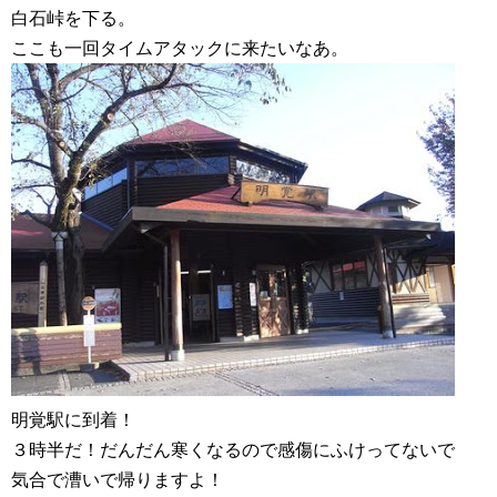
白石峠を下る。
ここも一回タイムアタックに来たいなあ。
明覚駅に到着！
３時半だ！だんだん寒くなるので感傷にふけってないで
気合で漕いで帰りますよ！