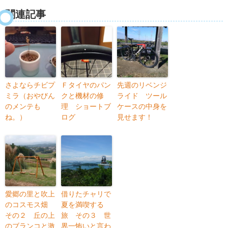
関連記事
さよならチビプ
Ｆタイヤのパン
先週のリベンジ
ミラ（おやびん
クと機材の修
ライド ツール
のメンテも
理 ショートブ
ケースの中身を
ね。）
ログ
見せます！
愛郷の里と吹上
借りたチャリで
のコスモス畑
夏を満喫する
その２ 丘の上
旅 その３ 世
のブランコと激
界一怖いと言わ