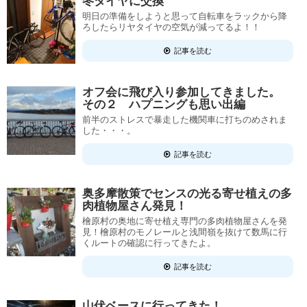
冬タイヤに交換
明日の準備をしようと思って自転車をラックから降
ろしたらリヤタイヤの空気が減ってるよ！！
記事を読む
オフ会に飛び入り参加してきました。
その２ ハプニングも思い出編
前半のストレスで暴走した機関車に打ちのめされま
した・・・。
記事を読む
奥多摩散策でセンスの光る寄せ植えの多
肉植物屋さん発見！
檜原村の奥地に寄せ植え専門の多肉植物屋さんを発
見！檜原村のモノレールと浅間嶺を抜けて数馬に行
くルートの確認に行ってきたよ。
記事を読む
山伏ベースに行ってきた！