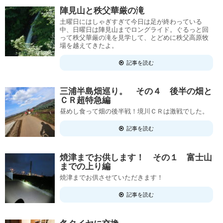
陣見山と秩父華厳の滝
土曜日にはしゃぎすぎて今日は足が終わっている
中、日曜日は陣見山までロングライド。ぐるっと回
って秩父華厳の滝を見学して、とどめに秩父高原牧
場を越えてきたよ。
記事を読む
三浦半島畑巡り。 その４ 後半の畑と
ＣＲ超特急編
昼めし食って畑の後半戦！境川ＣＲは激戦でした。
記事を読む
焼津までお供します！ その１ 富士山
までの上り編
焼津までお供させていただきます！
記事を読む