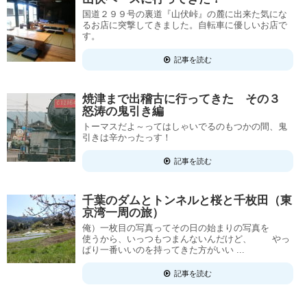
国道２９９号の裏道『山伏峠』の麓に出来た気にな
るお店に突撃してきました。自転車に優しいお店で
す。
記事を読む
焼津まで出稽古に行ってきた その３
怒涛の鬼引き編
トーマスだよ～ってはしゃいでるのもつかの間、鬼
引きは辛かったっす！
記事を読む
千葉のダムとトンネルと桜と千枚田（東
京湾一周の旅）
俺）一枚目の写真ってその日の始まりの写真を
使うから、いっつもつまんないんだけど、 やっ
ぱり一番いいのを持ってきた方がいい ...
記事を読む