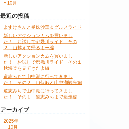
« 10月
最近の投稿
よすけさんと曼殊沙華＆グルメライド
新しいアクションカムを買いまし
た！ お試しで都幾川ライド その
２ 山越えて帰るよー編
新しいアクションカムを買いまし
た！ お試しで都幾川ライド その１
秋海棠を見てきたよ編
道志みちで山中湖に行ってきまし
た！ その２ 山伏峠と山中湖観光編
道志みちで山中湖に行ってきまし
た！ その１ 道志みちまで迷走編
アーカイブ
2025年
10月