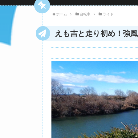
ホーム
自転車
ライド
えも吉と走り初め！強