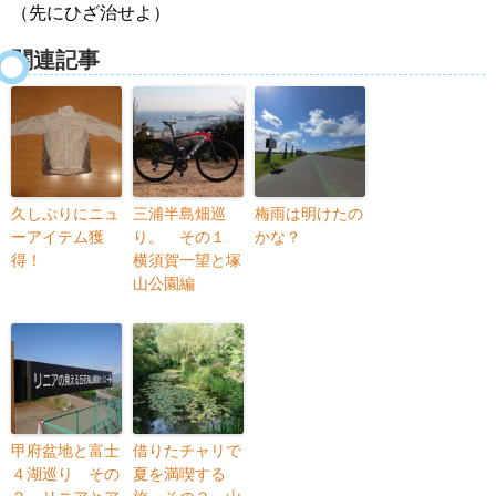
（先にひざ治せよ）
関連記事
久しぶりにニュ
三浦半島畑巡
梅雨は明けたの
ーアイテム獲
り。 その１
かな？
得！
横須賀一望と塚
山公園編
甲府盆地と富士
借りたチャリで
４湖巡り その
夏を満喫する