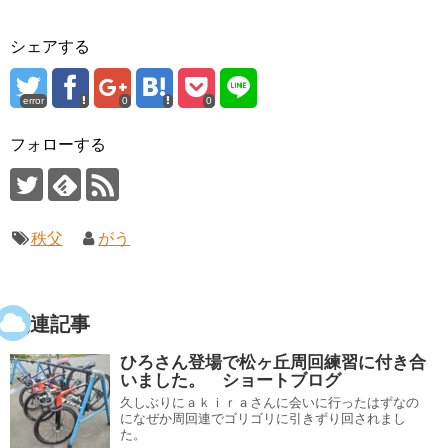
シェアする
error
0
0
フォローする
秩父
がう
関連記事
ひろさん登場で松ヶ丘周回練習に付き合
いました。 ショートブログ
久しぶりにａｋｉｒａさんに会いに行ったはずなの
になぜか周回連でゴリゴリに引きずり回されまし
た。