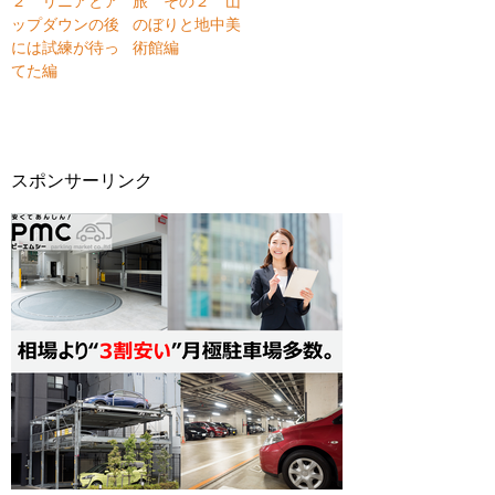
２ リニアとア
旅 その２ 山
ップダウンの後
のぼりと地中美
には試練が待っ
術館編
てた編
スポンサーリンク