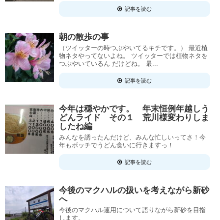
記事を読む
朝の散歩の事
（ツイッターの時つぶやいてるキチです。） 最近植
物ネタやってないよね。 ツイッターでは植物ネタを
つぶやいているん だけどね。 最...
記事を読む
今年は穏やかです。 年末恒例年越しう
どんライド その１ 荒川様変わりしま
したね編
みんなを誘ったんだけど、みんな忙しいってさ！今
年もボッチでうどん食いに行きますっ！
記事を読む
今後のマクハルの扱いを考えながら新砂
へ
今後のマクハル運用について語りながら新砂を目指
します。