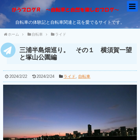
自転車の体験記と自転車関連と花を愛でるサイトです。
ホーム
自転車
ライド
三浦半島畑巡り。 その１ 横須賀一望
と塚山公園編
2024/2/22
2024/2/24
ライド
,
自転車