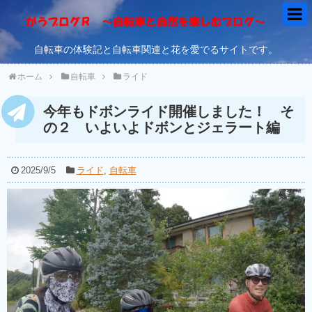
自転車の体験記と自転車関連と花を愛でるサイトです。
ホーム
自転車
ライド
今年もドボンライド開催しました！ そ
の２ いよいよドボンとジェラート編
2025/9/5
ライド
,
自転車