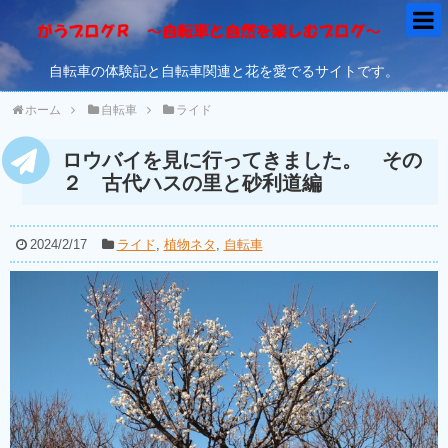
自転車の体験記と自転車関連と花を愛でるサイトです。
ホーム
自転車
ライド
ロウバイを見に行ってきました。 その
２ 古代ハスの里と砂利道編
2024/2/17
ライド
,
植物ネタ
,
自転車