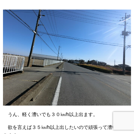
うん、軽く漕いでも３０㎞/h以上出ます。
欲を言えば３５㎞/h以上出したいので頑張って漕いでい