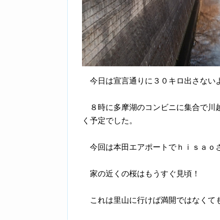
今日は宣言通りに３０キロ出さないよ
８時に多摩湖のコンビニに集合で川越
く予定でした。
今回は本田エアポートでｈｉｓａｏさ
家の近くの桜はもうすぐ見頃！
これは里山に行けば満開ではなくて