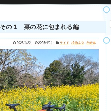
その１ 菜の花に包まれる編
2025/4/22
2025/4/24
ライド
,
植物ネタ
,
自転車