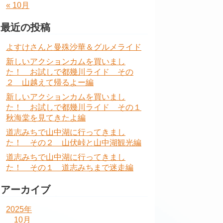
« 10月
最近の投稿
よすけさんと曼殊沙華＆グルメライド
新しいアクションカムを買いまし
た！ お試しで都幾川ライド その
２ 山越えて帰るよー編
新しいアクションカムを買いまし
た！ お試しで都幾川ライド その１
秋海棠を見てきたよ編
道志みちで山中湖に行ってきまし
た！ その２ 山伏峠と山中湖観光編
道志みちで山中湖に行ってきまし
た！ その１ 道志みちまで迷走編
アーカイブ
2025年
10月