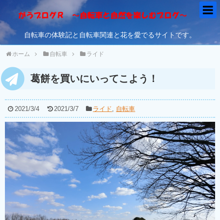
自転車の体験記と自転車関連と花を愛でるサイトです。
ホーム
自転車
ライド
葛餅を買いにいってこよう！
2021/3/4
2021/3/7
ライド
,
自転車