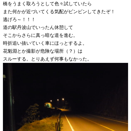
橋をうまく取ろうとして色々試していたら
また何かが近づいてくる気配がビンビンしてきたぞ！
逃げろ～！！！
道の駅丹波山でいったん休憩して
そこからさらに真っ暗な道を進む。
時折追い抜いていく車にほっとするよ。
花魁淵とか撮影が危険な場所（？）は
スルーする。とりあえず何事もなかった。