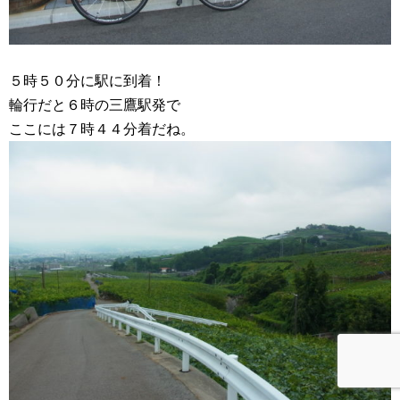
５時５０分に駅に到着！
輪行だと６時の三鷹駅発で
ここには７時４４分着だね。