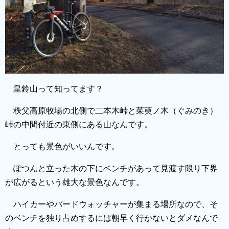
皇鈴山って知ってます？
秩父高原牧場の北側で二本木峠と茱萸ノ木（ぐみのき）
峠の中間付近の東側にある山なんです。
とっても景色がいいんです。
ぽつんと立った木の下にベンチがあって見渡す限り下界
が広がるという雄大な景色なんです。
ハイカーやバードウォッチャーが集まる場所なので、そ
のベンチを独り占めするには朝早く行かないとダメなんで