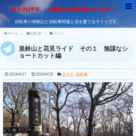
自転車の体験記と自転車関連と花を愛でるサイトです。
ホーム
自転車
ライド
皇鈴山と花見ライド その１ 無謀なシ
ョートカット編
2024/4/17
2024/4/19
ライド
,
自転車