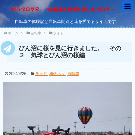
自転車の体験記と自転車関連と花を愛でるサイトです。
ホーム
自転車
ライド
びん沼に桜を見に行きました。 その
２ 気球とびん沼の桜編
2024/4/26
ライド
,
植物ネタ
,
自転車