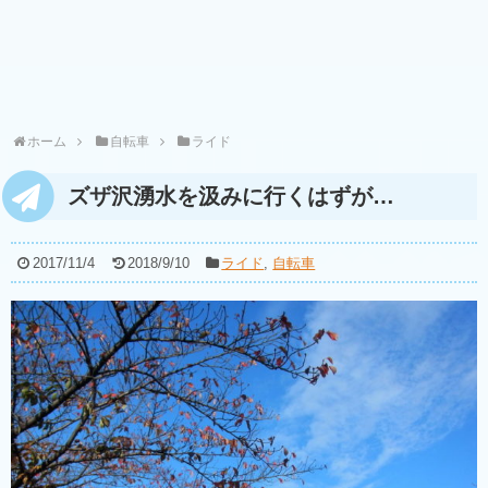
ホーム
自転車
ライド
ズザ沢湧水を汲みに行くはずが…
2017/11/4
2018/9/10
ライド
,
自転車