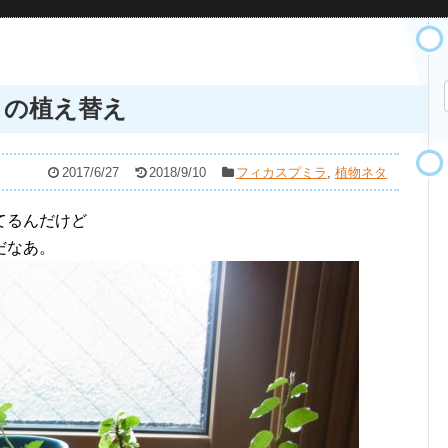
トの植え替え
2017/6/27
2018/9/10
フィカスプミラ
,
植物ネタ
てるんだけど
だなあ。