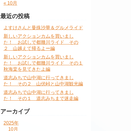
« 10月
最近の投稿
よすけさんと曼殊沙華＆グルメライド
新しいアクションカムを買いまし
た！ お試しで都幾川ライド その
２ 山越えて帰るよー編
新しいアクションカムを買いまし
た！ お試しで都幾川ライド その１
秋海棠を見てきたよ編
道志みちで山中湖に行ってきまし
た！ その２ 山伏峠と山中湖観光編
道志みちで山中湖に行ってきまし
た！ その１ 道志みちまで迷走編
アーカイブ
2025年
10月