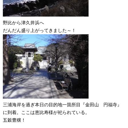
野比から津久井浜へ
だんだん盛り上がってきました～！
三浦海岸を過ぎ本日の目的地一箇所目『金田山 円福寺』
に到着。ここは恵比寿様が祀られている。
五穀豊穣！