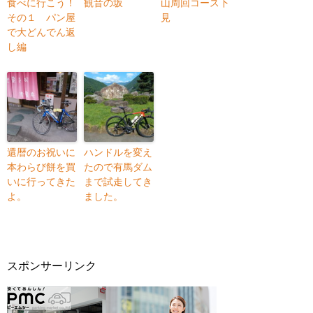
食べに行こう！
観音の坂
山周回コース下
その１ パン屋
見
で大どんでん返
し編
還暦のお祝いに
ハンドルを変え
本わらび餅を買
たので有馬ダム
いに行ってきた
まで試走してき
よ。
ました。
スポンサーリンク