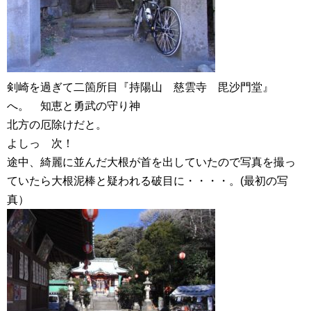
剣崎を過ぎて二箇所目『持陽山 慈雲寺 毘沙門堂』
へ。 知恵と勇武の守り神
北方の厄除けだと。
よしっ 次！
途中、綺麗に並んだ大根が首を出していたので写真を撮っ
ていたら大根泥棒と疑われる破目に・・・・。(最初の写
真）