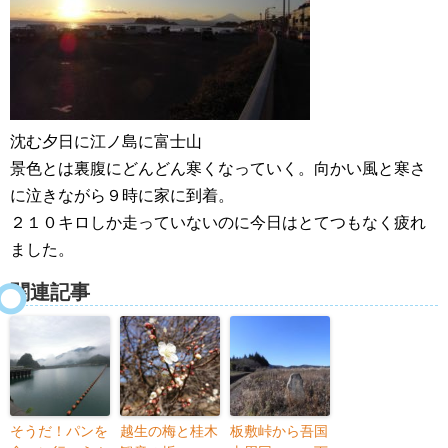
沈む夕日に江ノ島に富士山
景色とは裏腹にどんどん寒くなっていく。向かい風と寒さ
に泣きながら９時に家に到着。
２１０キロしか走っていないのに今日はとてつもなく疲れ
ました。
関連記事
そうだ！パンを
越生の梅と桂木
板敷峠から吾国