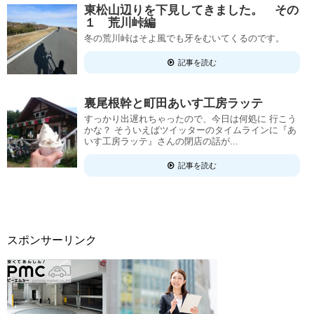
東松山辺りを下見してきました。 その
１ 荒川峠編
冬の荒川峠はそよ風でも牙をむいてくるのです。
記事を読む
裏尾根幹と町田あいす工房ラッテ
すっかり出遅れちゃったので、今日は何処に 行こう
かな？ そういえばツイッターのタイムラインに『あ
いす工房ラッテ』さんの閉店の話が...
記事を読む
スポンサーリンク