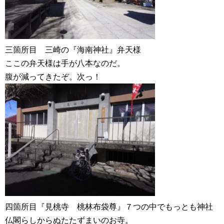
三箇所目 三崎の『海南神社』弁天様
ここの弁天様は手が八本なのだ。
腹が減ってきたぞ。次っ！
四箇所目『見桃寺 桃林布袋尊』７つの中でもっとも神社
仏閣らしからぬたたずまいのお寺。