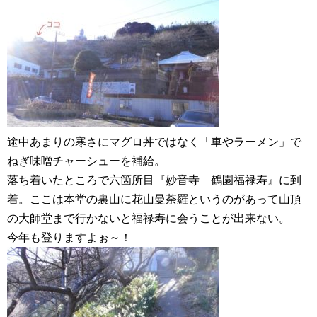
途中あまりの寒さにマグロ丼ではなく「車やラーメン」で
ねぎ味噌チャーシューを補給。
落ち着いたところで六箇所目『妙音寺 鶴園福禄寿』に到
着。ここは本堂の裏山に花山曼荼羅というのがあって山頂
の大師堂まで行かないと福禄寿に会うことが出来ない。
今年も登りますよぉ～！