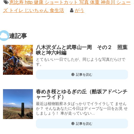
恵比寿 http 健康 ショートカット 写真 体重 神奈川 シュー
ズ トイレ じいちゃん 食生活
がう
関連記事
八木沢ダムと武尊山一周 その２ 照葉
峡と坤六峠編
とてもいい一日でしたが、同じような写真だらけで
す。
記事を読む
春めき桜とゆるぎの丘（酷坂アドベンチ
ャーライド）
最近は植物観察ネタばっかりでイライラして ません
か？ そんなあなたに今日はディープな一日をお見 せ
しましょう！ 車が走っていない...
記事を読む