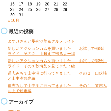
16
17
18
19
20
21
22
23
24
25
26
27
28
29
30
31
« 10月
最近の投稿
よすけさんと曼殊沙華＆グルメライド
新しいアクションカムを買いました！ お試しで都幾川
ライド その２ 山越えて帰るよー編
新しいアクションカムを買いました！ お試しで都幾川
ライド その１秋海棠を見てきたよ編
道志みちで山中湖に行ってきました！ その２ 山伏峠
と山中湖観光編
道志みちで山中湖に行ってきました！ その１ 道志み
ちまで迷走編
アーカイブ