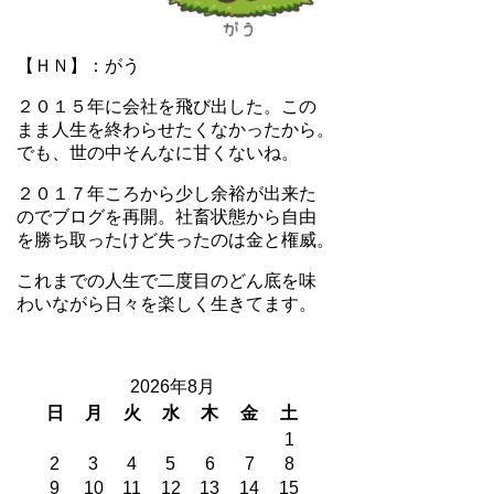
【ＨＮ】：がう
２０１５年に会社を飛び出した。この
まま人生を終わらせたくなかったから。
でも、世の中そんなに甘くないね。
２０１７年ころから少し余裕が出来た
のでブログを再開。社畜状態から自由
を勝ち取ったけど失ったのは金と権威。
これまでの人生で二度目のどん底を味
わいながら日々を楽しく生きてます。
2026年8月
日
月
火
水
木
金
土
1
2
3
4
5
6
7
8
9
10
11
12
13
14
15