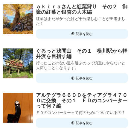
ａｋｉｒａさんと紅葉狩り その２ 御
嶽の紅葉と銀杏の大木編
紅葉はまだ早かったけど十分楽しむことが出来まし
た！
記事を読む
ぐるっと浅間山 その１ 横川駅から軽
井沢を目指す編
行ったことのない道を選ぶのって慎重にやらないと
大変なことになります。
記事を読む
アルテグラ６６００をティアグラ４７０
０に交換 その１ ＦＤのコンバーター
って何？編
ＦＤのコンバーターって何のためについているの？
記事を読む