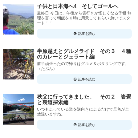
子供と日本海へ4 そしてゴールへ
最終日 今日は、午後から雲行きが怪しくなる予報 無
理を言って朝飯を６時に用意してもらい 急いでスタ
ート！！
記事を読む
半原越えとグルメライド その３ ４種
のカレーとジェラート編
前半頑張ったので帰りはグルメ＆ポタリングです。
（たぶん）
記事を読む
秩父に行ってきました。 その２ 岩畳
と裏道探索編
いつも走っている道を逆向きに走るだけで景色が全
然違いますね。
記事を読む