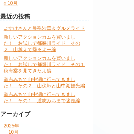
« 10月
最近の投稿
よすけさんと曼殊沙華＆グルメライド
新しいアクションカムを買いまし
た！ お試しで都幾川ライド その
２ 山越えて帰るよー編
新しいアクションカムを買いまし
た！ お試しで都幾川ライド その１
秋海棠を見てきたよ編
道志みちで山中湖に行ってきまし
た！ その２ 山伏峠と山中湖観光編
道志みちで山中湖に行ってきまし
た！ その１ 道志みちまで迷走編
アーカイブ
2025年
10月