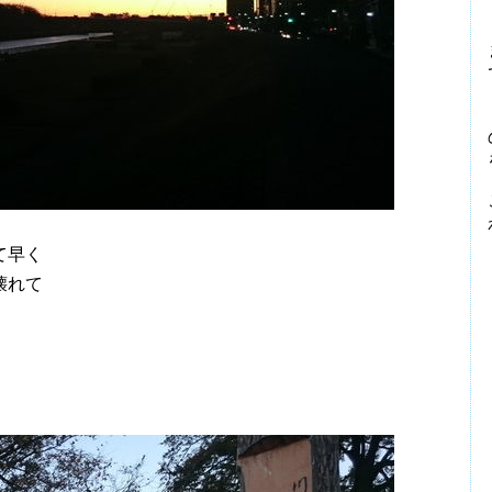
て早く
壊れて