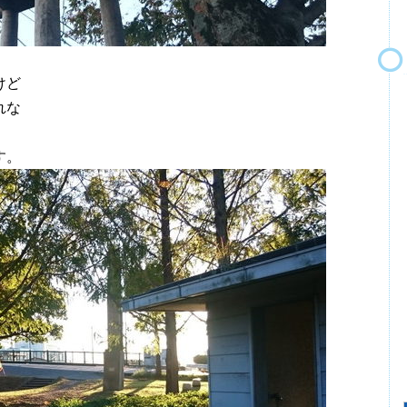
けど
れな
す。