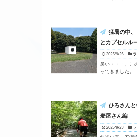
猛暑の中、
とカプセルル
2025/9/26
ラ
暑い・・・。こ
ってきました。
ひろさんと
麦屋さん編
2025/9/23
ラ