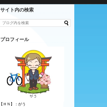
サイト内の検索
プロフィール
【ＨＮ】：がう