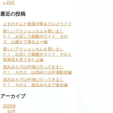
« 10月
最近の投稿
よすけさんと曼殊沙華＆グルメライド
新しいアクションカムを買いまし
た！ お試しで都幾川ライド その
２ 山越えて帰るよー編
新しいアクションカムを買いまし
た！ お試しで都幾川ライド その１
秋海棠を見てきたよ編
道志みちで山中湖に行ってきまし
た！ その２ 山伏峠と山中湖観光編
道志みちで山中湖に行ってきまし
た！ その１ 道志みちまで迷走編
アーカイブ
2025年
10月