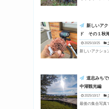
新しいアク
ド その１秋
2025/10/25
新しいアクショ
道志みちで
中湖観光編
2025/10/17
最後の集合写真