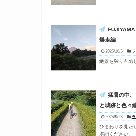
FUJIY
爆走編
2025/10/3
ラ
絶景を独り占め
猛暑の中、
と城跡と色々
2025/9/28
ラ
ひまわりを見た
堪能ください。