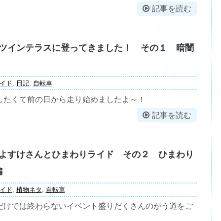
記事を読む
AMAツインテラスに登ってきました！ その１ 暗闇
イド
,
日記
,
自転車
したくて前の日から走り始めましたよ～！
記事を読む
よすけさんとひまわりライド その２ ひまわり
編
イド
,
植物ネタ
,
自転車
だけでは終わらないイベント盛りだくさんのがう道をご