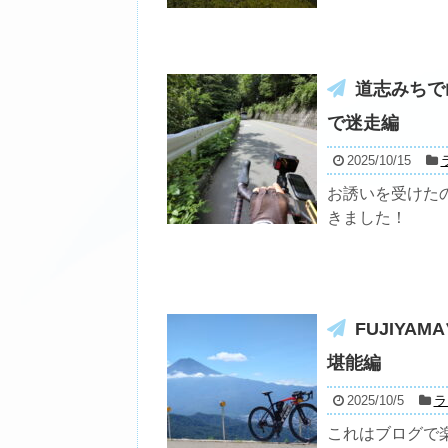
道志みちで
で迷走編
2025/10/15
お誘いを受けた
きました！
FUJIY
堪能編
2025/10/5
ラ
これはブログで